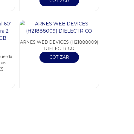
COTIZAR
ARNES WEB DEVICES (H21888009)
DIELECTRICO
Cuerda
COTIZAR
onas
ES