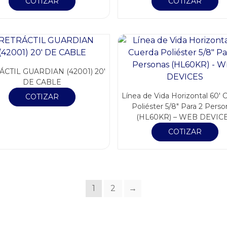
COTIZAR
COTIZAR
ÁCTIL GUARDIAN (42001) 20′
DE CABLE
Línea de Vida Horizontal 60′ 
COTIZAR
Poliéster 5/8″ Para 2 Pers
(HL60KR) – WEB DEVIC
COTIZAR
1
2
→