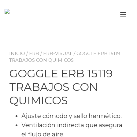
Ir
al
Alt
contenido
nav
INICIO
/
ERB
/
ERB-VISUAL
/ GOGGLE ERB 15119
TRABAJOS CON QUIMICOS
GOGGLE ERB 15119
TRABAJOS CON
QUIMICOS
Ajuste cómodo y sello hermético.
Ventilación indirecta que asegura
el flujo de aire.