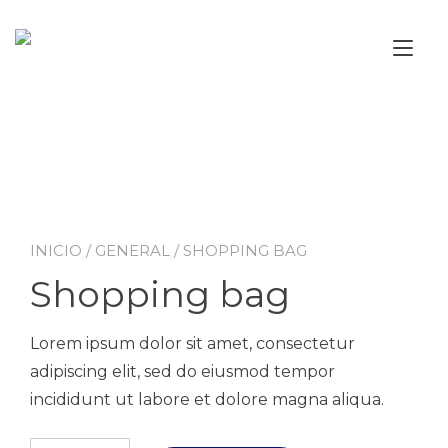
Ir
al
Alt
contenido
nav
INICIO
/
GENERAL
/ SHOPPING BAG
Shopping bag
Lorem ipsum dolor sit amet, consectetur
adipiscing elit, sed do eiusmod tempor
incididunt ut labore et dolore magna aliqua.
Shopping bag cantidad