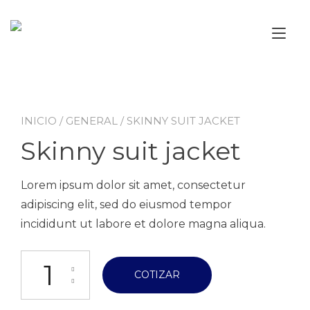
Ir
al
Alt
contenido
nav
INICIO
/
GENERAL
/ SKINNY SUIT JACKET
Skinny suit jacket
Lorem ipsum dolor sit amet, consectetur
adipiscing elit, sed do eiusmod tempor
incididunt ut labore et dolore magna aliqua.
Skinny suit jacket cantidad
COTIZAR